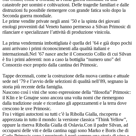
catastrofe per uomini e coltivazioni. Delle tragedie familiari e dalle
distruzioni fu possibile riemergere con grande fatica solo dopo la
Seconda guerra mondiale.
Le prime vendite private negli anni ’50 e la spinta dei giovani
enologi proveninti dal Veneto hanno permesso a Silvan Primosic di
rilanciare e specializzare l’attività di produzione vinicola.
La prima vendemmia imbottigliata è quella del ’64 e già dopo pochi
anni arrivano i primi riconoscimenti alla qualità italiani e
internazionali.Nel ’67 nasce anche il Consorzio Collio di cui Silvan
è fra i primi aderenti: non a caso la bottiglia “numero uno” del
Consorzio esce proprio dalla cantina dei Primosic.
Tappe decennali, come la costruzione della nuova cantina e attuale
sede nel ’79 e l’avvio delle selezioni di qualità nell’89, segnano la
storia più recente della famiglia.
Nascono così i vini che sono espressione della “filosofia” Primosic:
il Klin e le Gmajne sono ancora una volta nomi che riemergono
dalla tradizione orale e ricordano gli appezzamenti e la terra dove
crescono le uve Primosic.
Fra i vitigni autoctoni su tutti c’è la Ribolla Gialla, riscoperta e
apprezzata in tutto il mondo: la versione classica “Think Yellow”,
oppure la riserva Ribolla Gialla di Oslavia.Con il padre Silvan, ad
occuparsi delle viti e della cantina oggi sono Marko e Boris che di
Carlo Primosic sono i pronipoti; è però sempre una storia di vino e