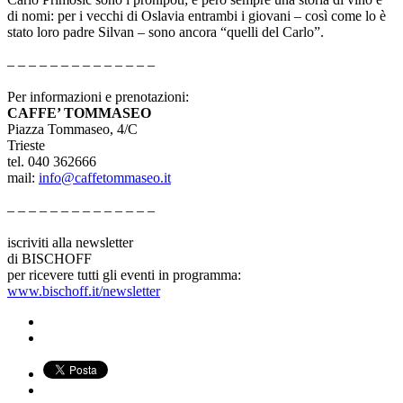
di nomi: per i vecchi di Oslavia entrambi i giovani – così come lo è
stato loro padre Silvan – sono ancora “quelli del Carlo”.
– – – – – – – – – – – – – –
Per informazioni e prenotazioni:
CAFFE’ TOMMASEO
Piazza Tommaseo, 4/C
Trieste
tel. 040 362666
mail:
info@caffetommaseo.it
– – – – – – – – – – – – – –
iscriviti alla newsletter
di BISCHOFF
per ricevere tutti gli eventi in programma:
www.bischoff.it/newsletter