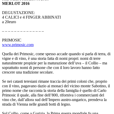
MERLOT 2016
DEGUSTAZIONE:
4 CALICI e 4 FINGER ABBINATI
a 20euro
– – – – – – – – – – – – – –
PRIMOSIC
www.primosic.com
Quella dei Primosic, come spesso accade quando si parla di terra, di
vigne e di vino, è una storia fatta di nomi propri: nomi di terre
naturalmente propizie per la maturazione dell’uva – il Collio – ma
soprattutto nomi di persone che con il loro lavoro hanno fatto
crescere una tradizione secolare.
Se nei catasti teresiani rimane traccia dei primi coloni che, proprio
con il vino, pagavano dazio ai monaci del vicino monte Sabotino, il
primo nome che racconta la storia della famiglia è quello di Carlo
Primosic il quale, alla fine dell’800, riforniva i commercianti del
vino che, dall’allora sud dell’Impero austro-ungarico, prendeva la
strada di Vienna nelle grandi botti di legno.
Sul Collio, come a Gorizia, la Prima guerra mondiale fu una